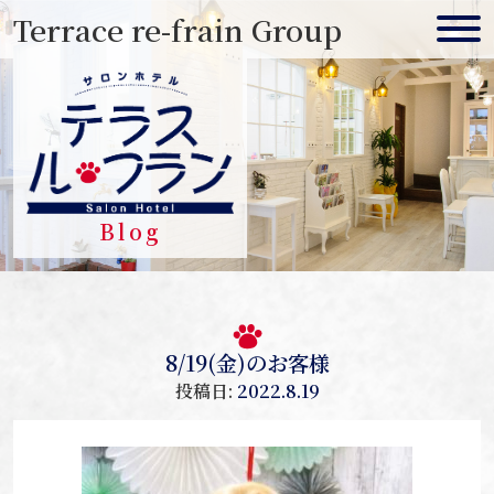
Skip
Terrace re-frain Group
to
content
Blog
ブ
8/19(金)のお客様
ロ
投稿日:
2022.8.19
グ