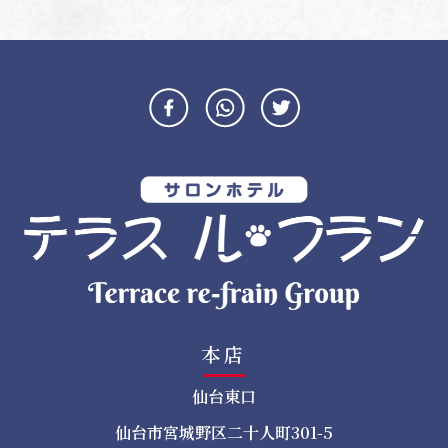
ナ
ビ
ゲ
ー
シ
ョ
ン
本店
仙台東口
仙台市宮城野区二十人町301-5