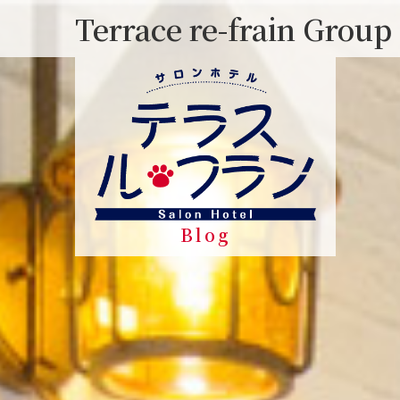
Skip
Terrace re-frain Group
to
content
Blog