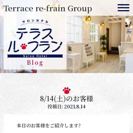
Skip
Terrace re-frain Group
to
content
Blog
8/14(土)のお客様
投稿日:
2021.8.14
本日のお客様をご紹介します?