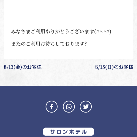
みなさまご利用ありがとうございます(#^.^#)
またのご利用お待ちしております?
投
8/13(金)のお客様
8/15(日)のお客様
稿
ナ
ビ
ゲ
ー
シ
ョ
ン