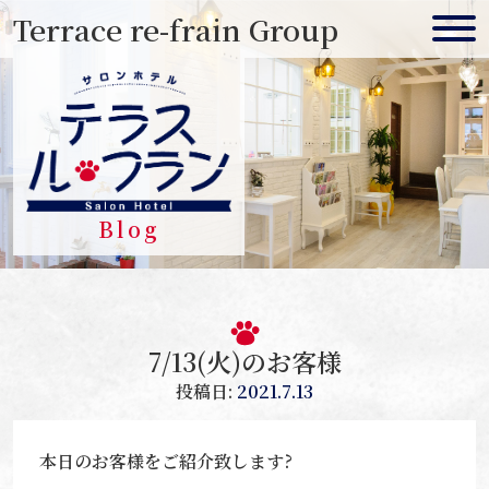
Skip
Terrace re-frain Group
to
content
Blog
7/13(火)のお客様
投稿日:
2021.7.13
本日のお客様をご紹介致します?