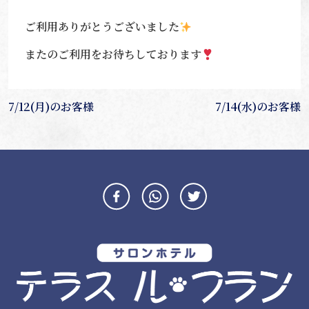
ご利用ありがとうございました
またのご利用をお待ちしております
投
7/12(月)のお客様
7/14(水)のお客様
稿
ナ
ビ
ゲ
ー
シ
ョ
ン