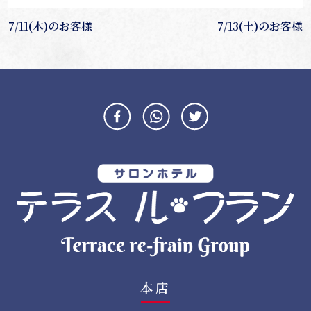
投
7/11(木)のお客様
7/13(土)のお客様
稿
ナ
ビ
ゲ
ー
シ
ョ
ン
本店