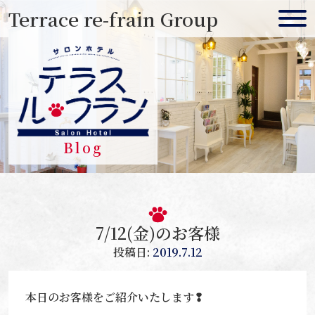
Skip
Terrace re-frain Group
to
content
Blog
7/12(金)のお客様
投稿日:
2019.7.12
本日のお客様をご紹介いたします❢