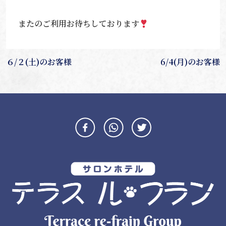
またのご利用お待ちしております
投
６/２(土)のお客様
6/4(月)のお客様
稿
ナ
ビ
ゲ
ー
シ
ョ
ン