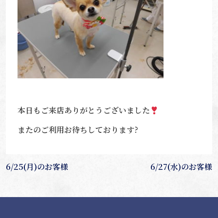
本日もご来店ありがとうございました
またのご利用お待ちしております?
投
6/25(月)のお客様
6/27(水)のお客様
稿
ナ
ビ
ゲ