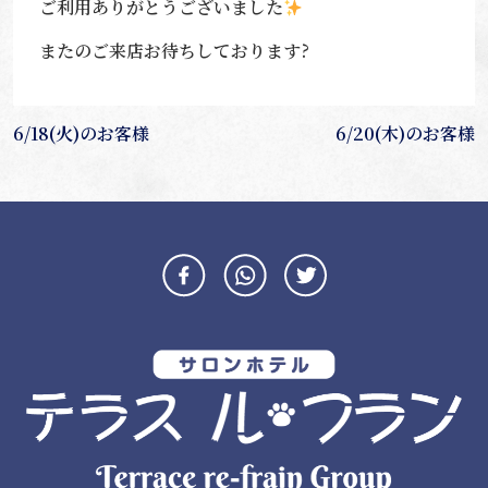
ご利用ありがとうございました
またのご来店お待ちしております?
投
6/18(火)のお客様
6/20(木)のお客様
稿
ナ
ビ
ゲ
ー
シ
ョ
ン