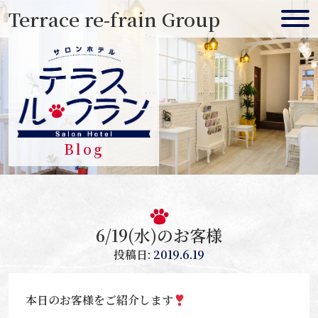
Skip
Terrace re-frain Group
to
content
Blog
6/19(水)のお客様
投稿日:
2019.6.19
本日のお客様をご紹介します