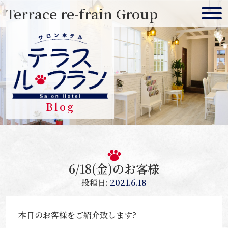
Skip
Terrace re-frain Group
to
content
Blog
6/18(金)のお客様
投稿日:
2021.6.18
本日のお客様をご紹介致します?