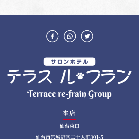
稿
ナ
ビ
ゲ
ー
シ
ョ
ン
本店
仙台東口
仙台市宮城野区二十人町301-5