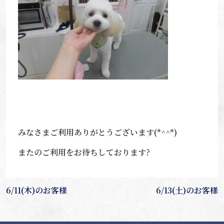
みなさまご利用ありがとうございます(*^^*)
またのご利用をお待ちしております?
投
6/11(木)のお客様
6/13(土)のお客様
稿
ナ