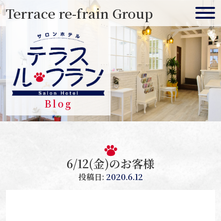
Skip
Terrace re-frain Group
to
content
Blog
6/12(金)のお客様
投稿日:
2020.6.12