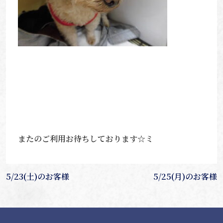
またのご利用お待ちしております☆ミ
投
5/23(土)のお客様
5/25(月)のお客様
稿
ナ
ビ
ゲ