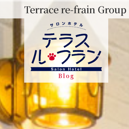
Skip
Terrace re-frain Group
to
content
Blog