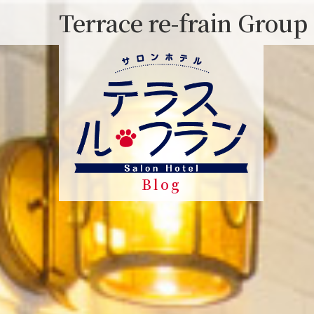
Skip
Terrace re-frain Group
to
content
Blog