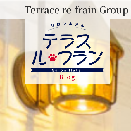
Skip
Terrace re-frain Group
to
content
Blog