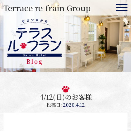
Skip
Terrace re-frain Group
to
content
Blog
4/12(日)のお客様
投稿日:
2020.4.12