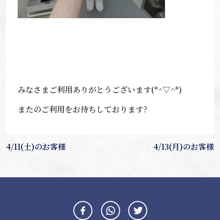
みなさまご利用ありがとうございます(*^▽^*)
またのご利用をお待ちしております?
投
4/11(土)のお客様
4/13(月)のお客様
稿
ナ
ビ
ゲ
ー
シ