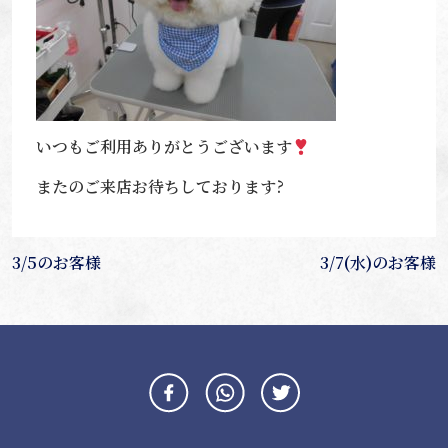
いつもご利用ありがとうございます
またのご来店お待ちしております?
投
3/5のお客様
3/7(水)のお客様
稿
ナ
ビ
ゲ
ー
シ
ョ