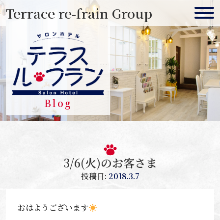
Skip
Terrace re-frain Group
to
content
Blog
3/6(火)のお客さま
投稿日:
2018.3.7
おはようございます