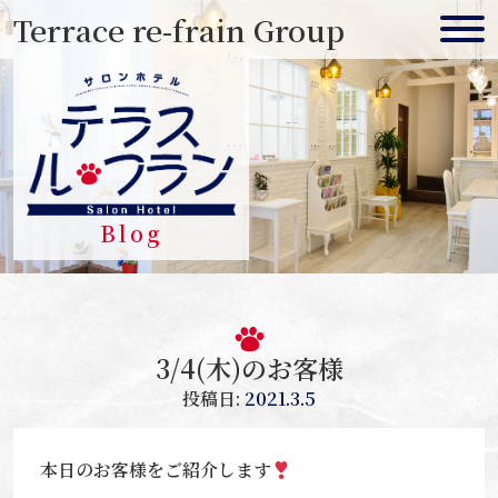
Skip
Terrace re-frain Group
to
content
Blog
3/4(木)のお客様
投稿日:
2021.3.5
本日のお客様をご紹介します