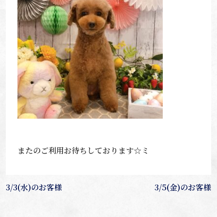
またのご利用お待ちしております☆ミ
投
3/3(水)のお客様
3/5(金)のお客様
稿
ナ