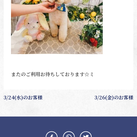
またのご利用お待ちしております☆ミ
投
3/24(水)のお客様
3/26(金)のお客様
稿
ナ
ビ
ゲ
ー