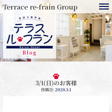
Skip
Terrace re-frain Group
to
content
Blog
3/1(日)のお客様
投稿日:
2020.3.1