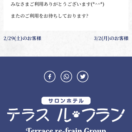
みなさまご利用ありがとうございます(*^^*)
またのご利用をお待ちしております?
投
2/29(土)のお客様
3/2(月)のお客様
稿
ナ
ビ
ゲ
ー
シ
ョ
ン