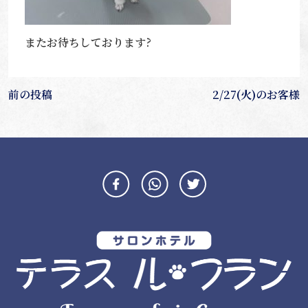
またお待ちしております?
投
前の投稿
2/27(火)のお客様
稿
ナ
ビ
ゲ
ー
シ
ョ
ン