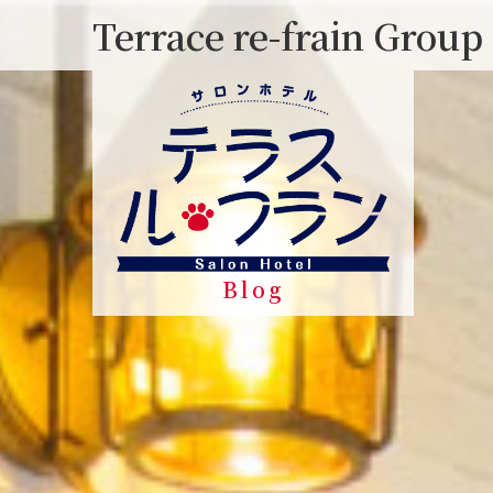
Skip
Terrace re-frain Group
to
content
Blog