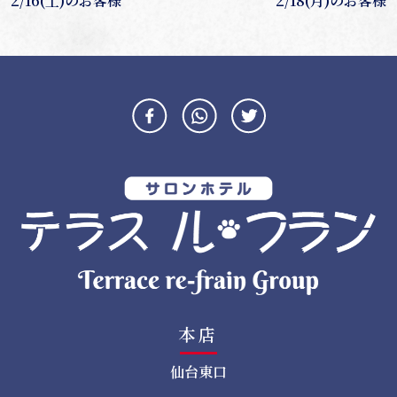
2/16(土)のお客様
2/18(月)のお客様
稿
ナ
ビ
ゲ
ー
シ
ョ
ン
本店
仙台東口