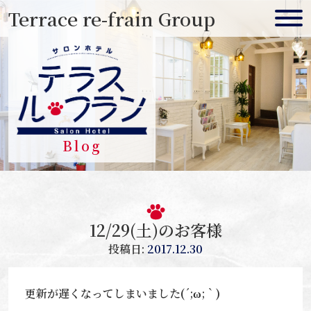
Skip
Terrace re-frain Group
to
content
Blog
12/29(土)のお客様
投稿日:
2017.12.30
更新が遅くなってしまいました(´;ω;｀)