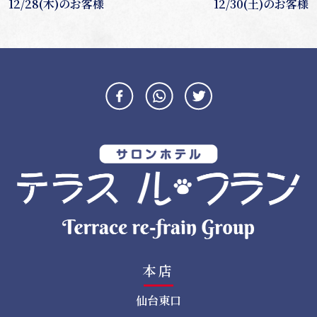
投
12/28(木)のお客様
12/30(土)のお客様
稿
ナ
ビ
ゲ
ー
シ
ョ
ン
本店
仙台東口