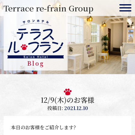
Skip
Terrace re-frain Group
to
content
Blog
12/9(木)のお客様
投稿日:
2021.12.10
本日のお客様をご紹介します?