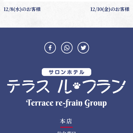
投
12/8(水)のお客様
12/10(金)のお客様
稿
ナ
ビ
ゲ
ー
シ
ョ
ン
本店