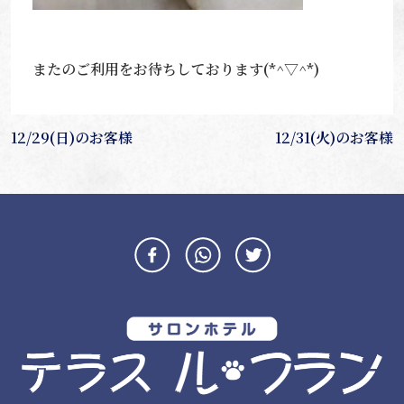
またのご利用をお待ちしております(*^▽^*)
投
12/29(日)のお客様
12/31(火)のお客様
稿
ナ
ビ
ゲ
ー
シ
ョ
ン