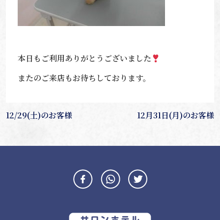
本日もご利用ありがとうございました
またのご来店もお待ちしております。
投
12/29(土)のお客様
12月31日(月)のお客様
稿
ナ
ビ
ゲ
ー
シ
ョ
ン