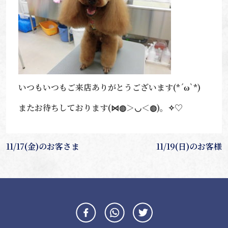
いつもいつもご来店ありがとうございます(*´ω`*)
またお待ちしております(⋈◍＞◡＜◍)。✧♡
投
11/17(金)のお客さま
11/19(日)のお客様
稿
ナ
ビ
ゲ
ー
シ