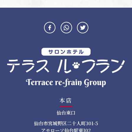
ナ
ビ
ゲ
ー
シ
ョ
ン
本店
仙台東口
仙台市宮城野区二十人町301-5
アモローソ仙台駅東102