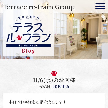
Skip
Terrace re-frain Group
to
content
Blog
11/6(水)のお客様
投稿日:
2019.11.6
本日のお客様をご紹介致します❢