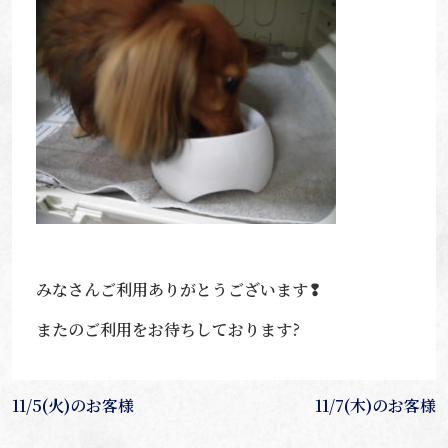
みなさんご利用ありがとうございます❢
またのご利用をお待ちしております?
投
11/5(火)のお客様
11/7(木)のお客様
稿