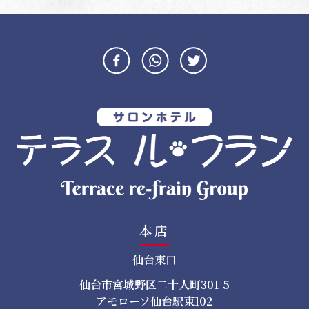
ナ
ビ
ゲ
ー
シ
ョ
ン
本店
仙台東口
仙台市宮城野区二十人町301-5
アモローソ仙台駅東102