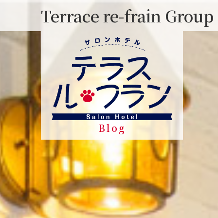
Skip
Terrace re-frain Group
to
content
Blog