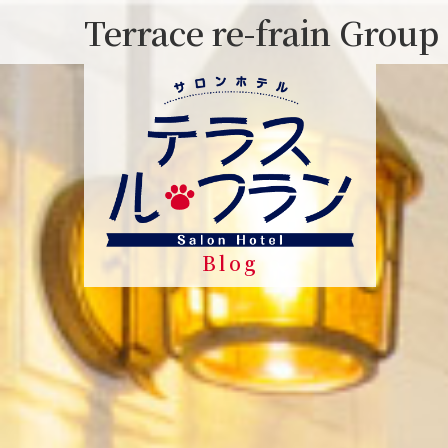
Skip
Terrace re-frain Group
to
content
Blog