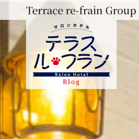
Skip
Terrace re-frain Group
to
content
Blog