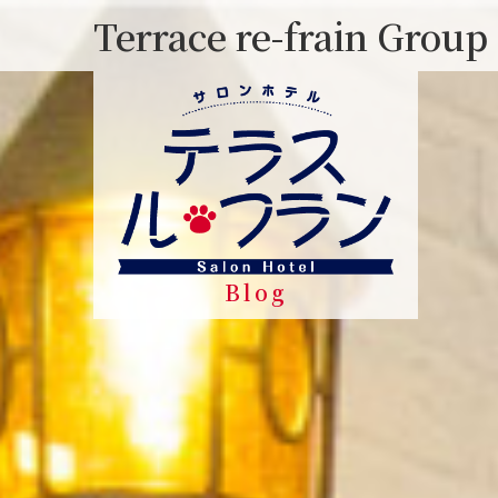
Skip
Terrace re-frain Group
to
content
Blog