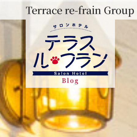
Skip
Terrace re-frain Group
to
content
Blog