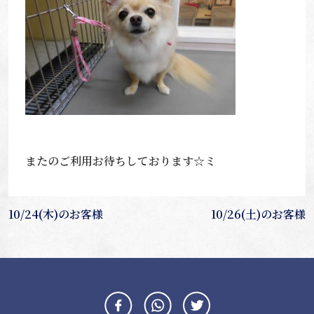
またのご利用お待ちしております☆ミ
投
10/24(木)のお客様
10/26(土)のお客様
稿
ナ
ビ
ゲ
ー
シ