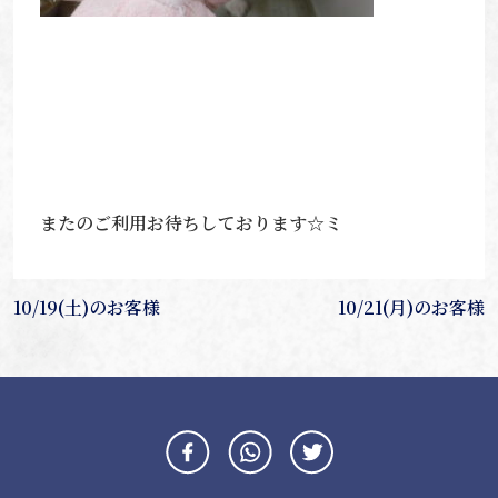
またのご利用お待ちしております☆ミ
投
10/19(土)のお客様
10/21(月)のお客様
稿
ナ
ビ
ゲ
ー
シ
ョ