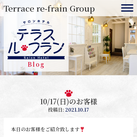
Skip
Terrace re-frain Group
to
content
Blog
10/17(日)のお客様
投稿日:
2021.10.17
本日のお客様をご紹介致します