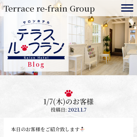
Skip
Terrace re-frain Group
to
content
Blog
1/7(木)のお客様
投稿日:
2021.1.7
本日のお客様をご紹介致します