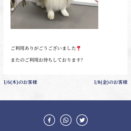
ご利用ありがごうございました
またのご利用お待ちしております?
投
1/6(木)のお客様
1/8(金)のお客様
稿
ナ
ビ
ゲ
ー
シ
ョ