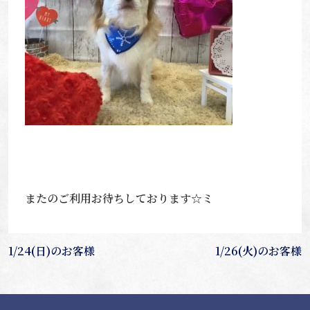
またのご利用お待ちしております☆ミ
投
1/24(日)のお客様
1/26(火)のお客様
稿
ナ
ビ