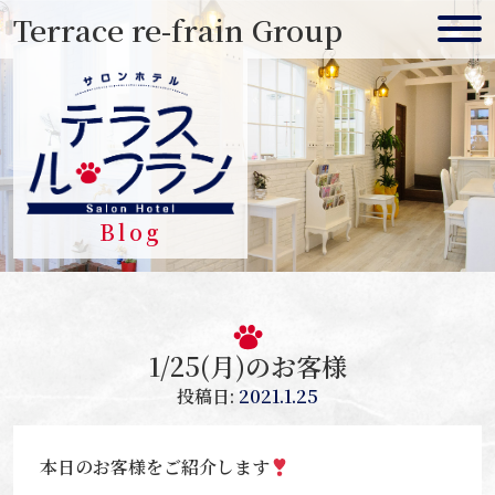
Skip
Terrace re-frain Group
to
content
Blog
1/25(月)のお客様
投稿日:
2021.1.25
本日のお客様をご紹介します