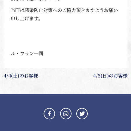
当面は感染防止対策へのご協力頂きますようお願い
申し上げます。
ル・フラン一同
投
4/4(土)のお客様
4/5(日)のお客様
稿
ナ
ビ
ゲ
ー
シ
ョ
ン